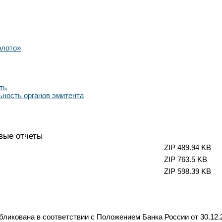
олото»
ть
ьность органов эмитента
вые отчеты
ZIP 489.94 KB
ZIP 763.5 KB
ZIP 598.39 KB
икована в соответствии с Положением Банка России от 30.12.